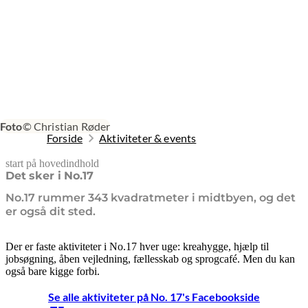
Foto
© Christian Røder
Forside
Aktiviteter & events
start på hovedindhold
senest opdateret 21. juni 2026
Det sker i No.17
No.17 rummer 343 kvadratmeter i midtbyen, og det
er også dit sted.
Der er faste aktiviteter i No.17 hver uge: kreahygge, hjælp til
jobsøgning, åben vejledning, fællesskab og sprogcafé. Men du kan
også bare kigge forbi.
Se alle aktiviteter på No. 17's Facebookside