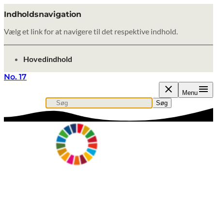
Indholdsnavigation
Vælg et link for at navigere til det respektive indhold.
gå til
Hovedindhold
No. 17
Menu
Søg
Søg efter indhold, nyheder eller artikler
Søg