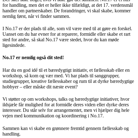
for handling, men det er heller ikke tilfældigt, at det 17. verdensmål
handler om partnerskaber. De forandringer, vi skal skabe, kommer
nemlig først, når vi finder sammen.
I No.17 er der plads til alle, som vil være med til at gøre en forskel.
Uanset om du har evner for at reparere, formidle eller skabe et rart
sted for andre, så skal No.17 være stedet, hvor du kan møde
ligesindede.
No.17 er nemlig også dit sted!
Har du en god idé til et bæredygtigt initiativ, et fællesskab eller en
workshop, så kom og vær med. Vi har plads til sanggrupper,
studiegrupper, kreative fællesskaber og rum til at dyrke bæredygtige
hobbyer – eller måske dit næste event?
Vi støtter op om workshops, talks og bæredygtige initiativer, hvor
ildsjæle får mulighed for at formidle deres viden eller dyrke deres
interesser. Du står selv for arrangementet, men vi hjælper dig hele
vejen med kommunikation og koordinering i No.17.
Sammen kan vi skabe en grønnere fremtid gennem fællesskab og
handling.