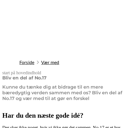
Forside
Vær med
start på hovedindhold
senest opdateret 11. marts 2026
Bliv en del af No.17
Kunne du tænke dig at bidrage til en mere
bæredygtig verden sammen med os? Bliv en del af
No.17 og vær med til at gør en forskel
Har du den næste gode idé?
Der sker ikke noget, hvis vi ikke gør det sammen. No.17 er et hus